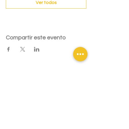
Ver todos
Compartir este evento
Patinamos con mucha pasión
Polideportivo del Liceu - Escuela São João de Deus -
8004-069
Faro,