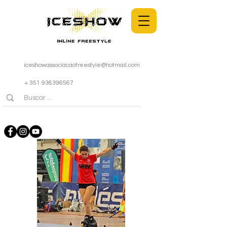
iceshowassociacaofreestyle@hotmail.com
+ 351 936396567