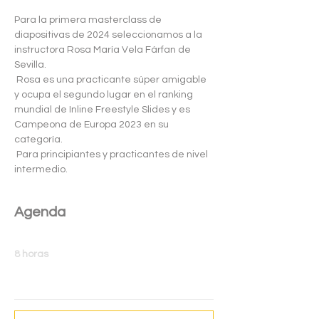
Para la primera masterclass de 
diapositivas de 2024 seleccionamos a la 
instructora Rosa María Vela Fárfan de 
Sevilla.
 Rosa es una practicante súper amigable 
y ocupa el segundo lugar en el ranking 
mundial de Inline Freestyle Slides y es 
Campeona de Europa 2023 en su 
categoría.
 Para principiantes y practicantes de nivel 
intermedio.
Agenda
10:00 - 18:00
8 horas
Master Classe Slides Parte 2 - 2024