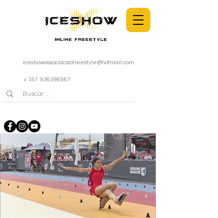
iceshowassociacaofreestyle@hotmail.com
+ 351 936396567