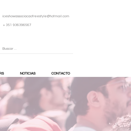
iceshowassociacaofreestyle@hotmail.com
+ 351 936396567
RS
NOTICIAS
CONTACTO