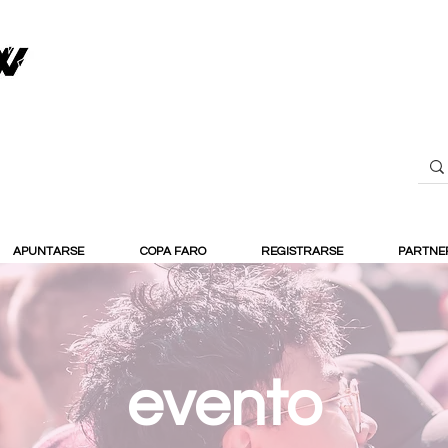
APUNTARSE
COPA FARO
REGISTRARSE
PARTNE
evento