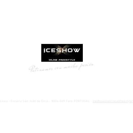
Patinamos con mucha pasión
l Liceu - Escuela São João de Deus - 8004-069 Faro, PORTUGAL -
iceshowassociacaofreestyl