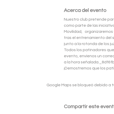
Acerca del evento
Nuestro club pretende part
como parte de las iniciati
Movilidad,   organizaremos 
tras el entrenamiento del 
junto a la rotonda de los j
Todos los patinadores que 
evento, envíenos un corre
a la hora señalada._8df6
¡Demostremos que los pati
Google Maps se bloqueó debido a tus
Compartir este even