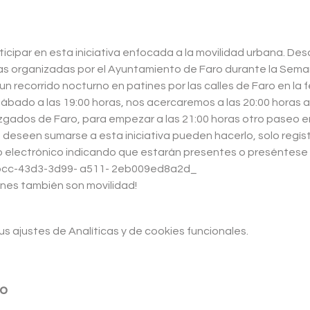
icipar en esta iniciativa enfocada a la movilidad urbana. Des
vas organizadas por el Ayuntamiento de Faro durante la Sema
un recorrido nocturno en patines por las calles de Faro en la f
sábado a las 19:00 horas, nos acercaremos a las 20:00 horas 
uzgados de Faro, para empezar a las 21:00 horas otro paseo en
deseen sumarse a esta iniciativa pueden hacerlo, solo regíst
o electrónico indicando que estarán presentes o preséntese 
fbcc-43d3-3d99- a511- 2eb009ed8a2d_
nes también son movilidad!
 ajustes de Analíticas y de cookies funcionales.
to