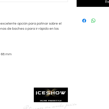
Re
xcelente opción para patinar sobre el
lenas de baches o para ir rápido en los
, 68 mm
Patinamos con mucha pasión