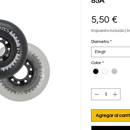
85A
Pr
5,50 €
Impuesto incluido
|
I
Diametro
*
Elegir
Color
*
Cantidad
*
Agregar al carri