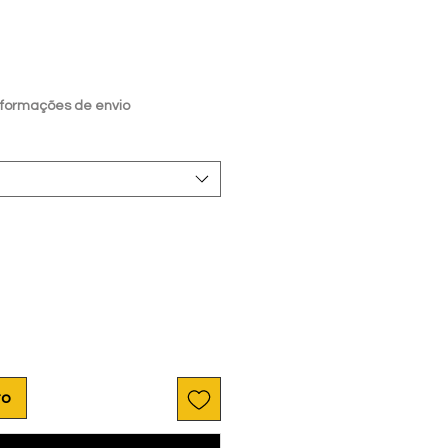
ecio
nformações de envio
to