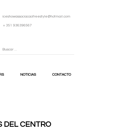
iceshowassociacaofreestyle@hotmail.com
+ 351 936396567
RS
NOTICIAS
CONTACTO
S DEL CENTRO