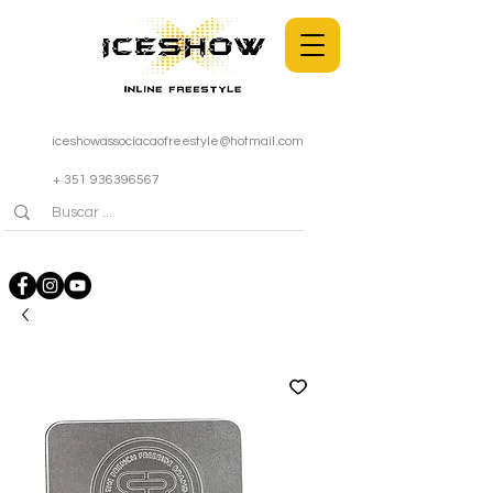
iceshowassociacaofreestyle@hotmail.com
+ 351 936396567