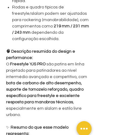
rápida.
Rodas e quadro típicos de
freestyle/slalom podem ser ajustados
para rockering (manobrabilidade), com
comprimentos como
219 mm / 231 mm
/ 243 mm
dependendo da
configuração escolhida.
🧠 Descrição resumida do design e
performance:
O
Freestyle YJS PRO
são patins em linha
projetado para patinadores ao nível
intermédio avançado e competitivo, com
bota de carbono de alto desempenho,
suporte de tornozelo reforçado, quadro
específico para freestyle e excelente
resposta para manobras técnicas
,
especialmente em slalom e estilo livre
urbano.
✨
Resumo do que esse modelo
representa: