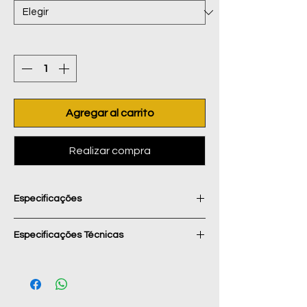
Cantidad
*
Agregar al carrito
Realizar compra
Especificações
A bota do modelo FSSK Flash é projetada
Especificações Técnicas
para Speed Slalom e patinagemq urbana
de performance, focando-se na
Bota (Shell): Construída em polipropileno
transferência de potência e estabilidade
(PP) rígido ou material compósito para
lateral. Ao contrário de botas de "Speed"
oferecer suporte lateral er proteção
puro (que são de cano muito baixo), esta é
contra impactos.