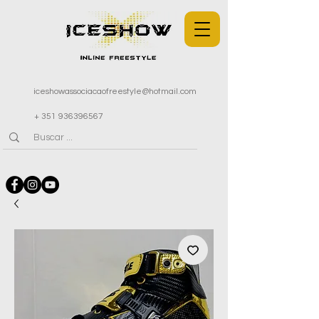
iceshowassociacaofreestyle@hotmail.com
+ 351 936396567