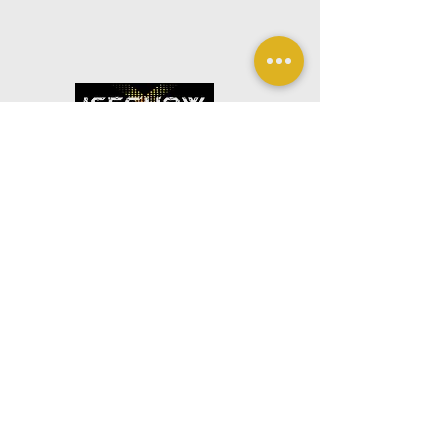
uma bota de Slalom/Freestyle de cano
Liner (Bota interna): Material em malha de
médio, adaptada para agilidade e
algodão e compósito respirável para
velocidade em ambiente urbano.
maior conforto térmico durante o uso.
Sistema de Fecho: Combina atacadores
(cadarços), fivela de ajuste no tornozelo e
fivela de segurança de bloqueio.
Patinamos con mucha pasión
automático no topo para máxima fixação.
Polideportivo del Liceu - Escuela São João de Deus -
8004-069
Faro,
PORTUGAL -
iceshowassociacaofreestyle@hotmail.com